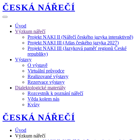
ČESKÁ NÁŘEČÍ
Úvod
Výzkum nářečí
Projekt NAKI II (Nářečí českého jazyka interaktivně)
Projekt NAKI III (Atlas českého jazyka 2027)
Projekt NAKI III (Jazyková paměť regionů České
republiky)
Výstavy
O výstavě
Virtuální průvodce
Realizované výstavy
Rezervace výstavy
Dialektologické materiály
Rozcestník k poznání nářečí
Věda kolem nás
Kvízy
ČESKÁ NÁŘEČÍ
Úvod
Výzkum nářečí