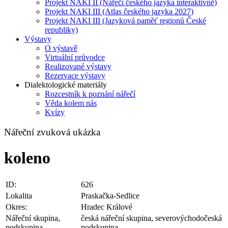
Projekt NAKI II (Nářečí českého jazyka interaktivně)
Projekt NAKI III (Atlas českého jazyka 2027)
Projekt NAKI III (Jazyková paměť regionů České
republiky)
Výstavy
O výstavě
Virtuální průvodce
Realizované výstavy
Rezervace výstavy
Dialektologické materiály
Rozcestník k poznání nářečí
Věda kolem nás
Kvízy
Nářeční zvuková ukázka
koleno
ID:
626
Lokalita
Praskačka-Sedlice
Okres:
Hradec Králové
Nářeční skupina,
česká nářeční skupina, severovýchodočeská
podskupina
podskupina