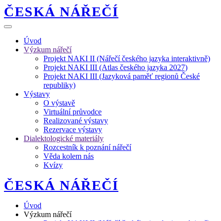
ČESKÁ NÁŘEČÍ
Úvod
Výzkum nářečí
Projekt NAKI II (Nářečí českého jazyka interaktivně)
Projekt NAKI III (Atlas českého jazyka 2027)
Projekt NAKI III (Jazyková paměť regionů České
republiky)
Výstavy
O výstavě
Virtuální průvodce
Realizované výstavy
Rezervace výstavy
Dialektologické materiály
Rozcestník k poznání nářečí
Věda kolem nás
Kvízy
ČESKÁ NÁŘEČÍ
Úvod
Výzkum nářečí